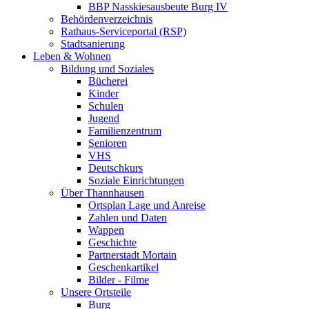
BBP Nasskiesausbeute Burg IV
Behördenverzeichnis
Rathaus-Serviceportal (RSP)
Stadtsanierung
Leben & Wohnen
Bildung und Soziales
Bücherei
Kinder
Schulen
Jugend
Familienzentrum
Senioren
VHS
Deutschkurs
Soziale Einrichtungen
Über Thannhausen
Ortsplan Lage und Anreise
Zahlen und Daten
Wappen
Geschichte
Partnerstadt Mortain
Geschenkartikel
Bilder - Filme
Unsere Ortsteile
Burg