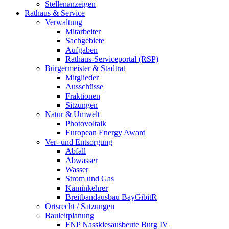
Stellenanzeigen
Rathaus & Service
Verwaltung
Mitarbeiter
Sachgebiete
Aufgaben
Rathaus-Serviceportal (RSP)
Bürgermeister & Stadtrat
Mitglieder
Ausschüsse
Fraktionen
Sitzungen
Natur & Umwelt
Photovoltaik
European Energy Award
Ver- und Entsorgung
Abfall
Abwasser
Wasser
Strom und Gas
Kaminkehrer
Breitbandausbau BayGibitR
Ortsrecht / Satzungen
Bauleitplanung
FNP Nasskiesausbeute Burg IV