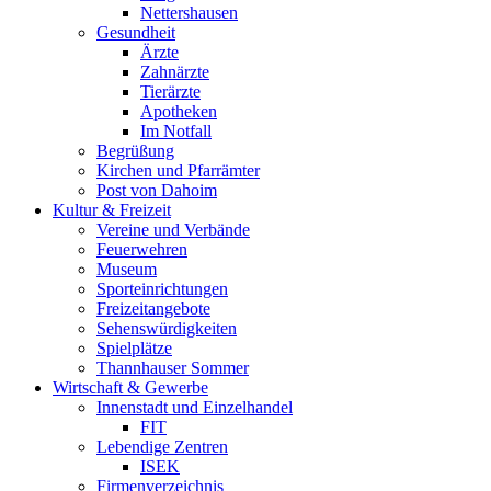
Nettershausen
Gesundheit
Ärzte
Zahnärzte
Tierärzte
Apotheken
Im Notfall
Begrüßung
Kirchen und Pfarrämter
Post von Dahoim
Kultur & Freizeit
Vereine und Verbände
Feuerwehren
Museum
Sporteinrichtungen
Freizeitangebote
Sehenswürdigkeiten
Spielplätze
Thannhauser Sommer
Wirtschaft & Gewerbe
Innenstadt und Einzelhandel
FIT
Lebendige Zentren
ISEK
Firmenverzeichnis