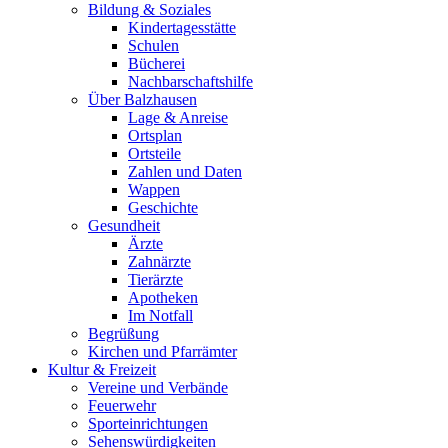
Bildung & Soziales
Kindertagesstätte
Schulen
Bücherei
Nachbarschaftshilfe
Über Balzhausen
Lage & Anreise
Ortsplan
Ortsteile
Zahlen und Daten
Wappen
Geschichte
Gesundheit
Ärzte
Zahnärzte
Tierärzte
Apotheken
Im Notfall
Begrüßung
Kirchen und Pfarrämter
Kultur & Freizeit
Vereine und Verbände
Feuerwehr
Sporteinrichtungen
Sehenswürdigkeiten