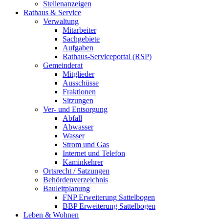
Stellenanzeigen
Rathaus & Service
Verwaltung
Mitarbeiter
Sachgebiete
Aufgaben
Rathaus-Serviceportal (RSP)
Gemeinderat
Mitglieder
Ausschüsse
Fraktionen
Sitzungen
Ver- und Entsorgung
Abfall
Abwasser
Wasser
Strom und Gas
Internet und Telefon
Kaminkehrer
Ortsrecht / Satzungen
Behördenverzeichnis
Bauleitplanung
FNP Erweiterung Sattelbogen
BBP Erweiterung Sattelbogen
Leben & Wohnen