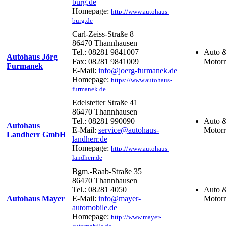
burg.de
Homepage:
http://www.autohaus-
burg.de
Carl-Zeiss-Straße 8
86470 Thannhausen
Tel.: 08281 9841007
Auto 
Autohaus Jörg
Fax: 08281 9841009
Motor
Furmanek
E-Mail:
info@joerg-furmanek.de
Homepage:
https://www.autohaus-
furmanek.de
Edelstetter Straße 41
86470 Thannhausen
Tel.: 08281 990090
Auto 
Autohaus
E-Mail:
service@autohaus-
Motor
Landherr GmbH
landherr.de
Homepage:
http://www.autohaus-
landherr.de
Bgm.-Raab-Straße 35
86470 Thannhausen
Tel.: 08281 4050
Auto 
Autohaus Mayer
E-Mail:
info@mayer-
Motor
automobile.de
Homepage:
http://www.mayer-