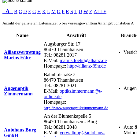
A
B
C
D
E
G
H
K
L
M
O
P
R
S
T
U
W
Z
ALLE
Anzahl der gelisteten Datensätze: 6 bei vorausgewähltem Anfangsbuchstaben A
Name
Anschrift
Branch
Augsburger Str. 17
86470 Thannhausen
Allianzvertretung
Versic
Tel.: 08281 2017
Marius Föhr
E-Mail:
marius.foehr@allianz.de
Homepage:
http://allianz-föhr.de
Bahnhofstraße 2
86470 Thannhausen
Tel.: 08281 3021
Augenoptik
Augen
E-Mail:
optikzimmermann@t-
Zimmermann
online.de
Homepage:
http://www.augenoptikzimmermann.de
An der Blumenkapelle 5
86470 Thannhausen - Burg
Tel.: 08281 2048
Auto 
Autohaus Burg
E-Mail:
verwaltung@autohaus-
Motor
GmbH