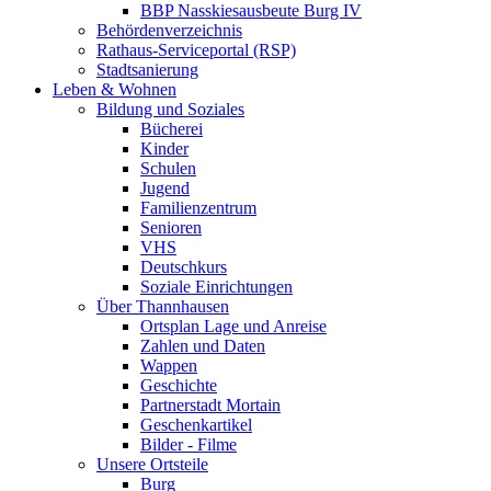
BBP Nasskiesausbeute Burg IV
Behördenverzeichnis
Rathaus-Serviceportal (RSP)
Stadtsanierung
Leben & Wohnen
Bildung und Soziales
Bücherei
Kinder
Schulen
Jugend
Familienzentrum
Senioren
VHS
Deutschkurs
Soziale Einrichtungen
Über Thannhausen
Ortsplan Lage und Anreise
Zahlen und Daten
Wappen
Geschichte
Partnerstadt Mortain
Geschenkartikel
Bilder - Filme
Unsere Ortsteile
Burg