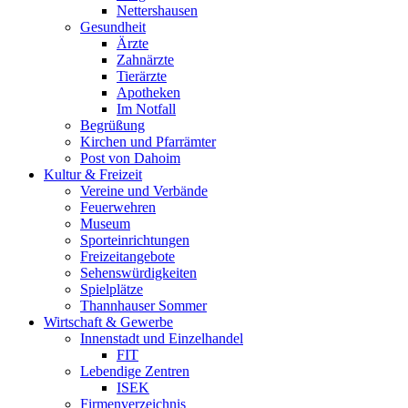
Nettershausen
Gesundheit
Ärzte
Zahnärzte
Tierärzte
Apotheken
Im Notfall
Begrüßung
Kirchen und Pfarrämter
Post von Dahoim
Kultur & Freizeit
Vereine und Verbände
Feuerwehren
Museum
Sporteinrichtungen
Freizeitangebote
Sehenswürdigkeiten
Spielplätze
Thannhauser Sommer
Wirtschaft & Gewerbe
Innenstadt und Einzelhandel
FIT
Lebendige Zentren
ISEK
Firmenverzeichnis