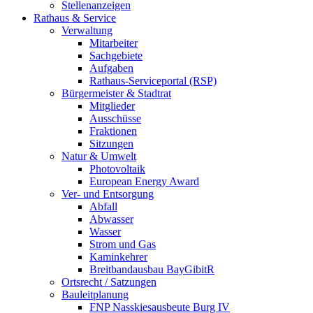
Stellenanzeigen
Rathaus & Service
Verwaltung
Mitarbeiter
Sachgebiete
Aufgaben
Rathaus-Serviceportal (RSP)
Bürgermeister & Stadtrat
Mitglieder
Ausschüsse
Fraktionen
Sitzungen
Natur & Umwelt
Photovoltaik
European Energy Award
Ver- und Entsorgung
Abfall
Abwasser
Wasser
Strom und Gas
Kaminkehrer
Breitbandausbau BayGibitR
Ortsrecht / Satzungen
Bauleitplanung
FNP Nasskiesausbeute Burg IV