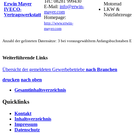
Tel.: 08281 999430
Erwin Mayer
Motorrad
E-Mail:
info@erwin-
IVECO-
LKW &
mayer.com
Vertragswerkstatt
Nutzfahrzeuge
Homepage:
http://www.erwin-
mayer.com
Anzahl der gelisteten Datensätze: 3 bei vorausgewähltem Anfangsbuchstaben E
Weiterführende Links
Übersicht der gemeldeten Gewerbebetriebe
nach Branchen
drucken
nach oben
Gesamtinhaltsverzeichnis
Quicklinks
Kontakt
Inhaltsverzeichnis
Impressum
Datenschutz