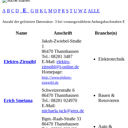
E
A
B
C
D
G
H
K
L
M
O
P
R
S
T
U
W
Z
ALLE
Anzahl der gelisteten Datensätze: 3 bei vorausgewähltem Anfangsbuchstaben E
Name
Anschrift
Branche(n)
Jakob-Zwiebel-Straße
1
86470 Thannhausen
Tel.: 08281 3487
Elektrotechnik
Elektro-Zirngibl
E-Mail:
elektro-
zirngibl@t-online.de
Homepage:
http://www.elektro-
zirngibl.de
Schweizerstraße 6
86470 Thannhausen
Bauen &
Erich Smetana
Tel.: 08281 924970
Renovieren
E-Mail:
michaela.jack@gmx.de
Bgm.-Raab-Straße 33
86470 Thannhausen
Auto &