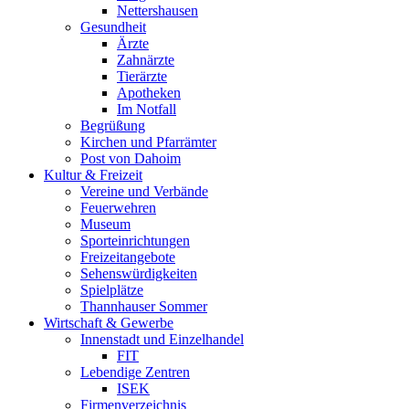
Nettershausen
Gesundheit
Ärzte
Zahnärzte
Tierärzte
Apotheken
Im Notfall
Begrüßung
Kirchen und Pfarrämter
Post von Dahoim
Kultur & Freizeit
Vereine und Verbände
Feuerwehren
Museum
Sporteinrichtungen
Freizeitangebote
Sehenswürdigkeiten
Spielplätze
Thannhauser Sommer
Wirtschaft & Gewerbe
Innenstadt und Einzelhandel
FIT
Lebendige Zentren
ISEK
Firmenverzeichnis