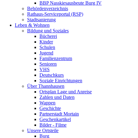
BBP Nasskiesausbeute Burg IV
Behördenverzeichnis
Rathaus-Serviceportal (RSP)
Stadtsanierung
Leben & Wohnen
Bildung und Soziales
Bücherei
Kinder
Schulen
Jugend
Familienzentrum
Senioren
VHS
Deutschkurs
Soziale Einrichtungen
Über Thannhausen
Ortsplan Lage und Anreise
Zahlen und Daten
Wappen
Geschichte
Partnerstadt Mortain
Geschenkartikel
Bilder - Filme
Unsere Ortsteile
Burg