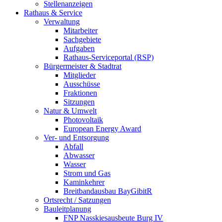
Stellenanzeigen
Rathaus & Service
Verwaltung
Mitarbeiter
Sachgebiete
Aufgaben
Rathaus-Serviceportal (RSP)
Bürgermeister & Stadtrat
Mitglieder
Ausschüsse
Fraktionen
Sitzungen
Natur & Umwelt
Photovoltaik
European Energy Award
Ver- und Entsorgung
Abfall
Abwasser
Wasser
Strom und Gas
Kaminkehrer
Breitbandausbau BayGibitR
Ortsrecht / Satzungen
Bauleitplanung
FNP Nasskiesausbeute Burg IV