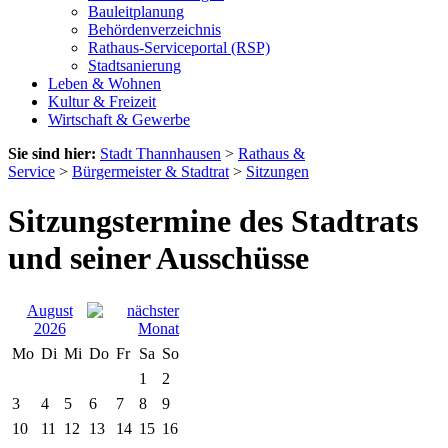
Bauleitplanung
Behördenverzeichnis
Rathaus-Serviceportal (RSP)
Stadtsanierung
Leben & Wohnen
Kultur & Freizeit
Wirtschaft & Gewerbe
Sie sind hier:
Stadt Thannhausen
>
Rathaus &
Service
>
Bürgermeister & Stadtrat
>
Sitzungen
Sitzungstermine des Stadtrats
und seiner Ausschüsse
August
2026
Mo
Di
Mi
Do
Fr
Sa
So
1
2
3
4
5
6
7
8
9
10
11
12
13
14
15
16