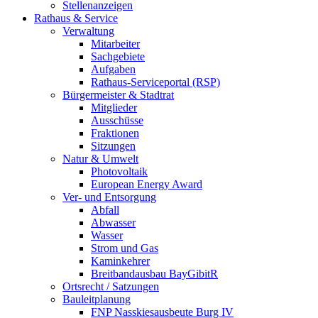
Stellenanzeigen
Rathaus & Service
Verwaltung
Mitarbeiter
Sachgebiete
Aufgaben
Rathaus-Serviceportal (RSP)
Bürgermeister & Stadtrat
Mitglieder
Ausschüsse
Fraktionen
Sitzungen
Natur & Umwelt
Photovoltaik
European Energy Award
Ver- und Entsorgung
Abfall
Abwasser
Wasser
Strom und Gas
Kaminkehrer
Breitbandausbau BayGibitR
Ortsrecht / Satzungen
Bauleitplanung
FNP Nasskiesausbeute Burg IV