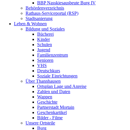
BBP Nasskiesausbeute Burg IV
Behördenverzeichnis
Rathaus-Serviceportal (RSP)
Stadtsanierung
Leben & Wohnen
Bildung und Soziales
Bücherei
Kinder
Schulen
Jugend
Familienzentrum
Senioren
VHS
Deutschkurs
Soziale Einrichtungen
Über Thannhausen
Ortsplan Lage und Anreise
Zahlen und Daten
Wappen
Geschichte
Partnerstadt Mortain
Geschenkartikel
Bilder - Filme
Unsere Ortsteile
Burg