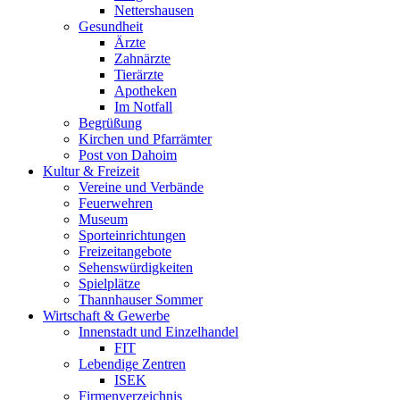
Nettershausen
Gesundheit
Ärzte
Zahnärzte
Tierärzte
Apotheken
Im Notfall
Begrüßung
Kirchen und Pfarrämter
Post von Dahoim
Kultur & Freizeit
Vereine und Verbände
Feuerwehren
Museum
Sporteinrichtungen
Freizeitangebote
Sehenswürdigkeiten
Spielplätze
Thannhauser Sommer
Wirtschaft & Gewerbe
Innenstadt und Einzelhandel
FIT
Lebendige Zentren
ISEK
Firmenverzeichnis