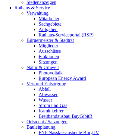
Stellenanzeigen
Rathaus & Service
Verwaltung
Mitarbeiter
Sachgebiete
Aufgaben
Rathaus-Serviceportal (RSP)
Bürgermeister & Stadtrat
Mitglieder
Ausschüsse
Fraktionen
Sitzungen
Natur & Umwelt
Photovoltaik
European Energy Award
Ver- und Entsorgung
Abfall
Abwasser
Wasser
Strom und Gas
Kaminkehrer
Breitbandausbau BayGibitR
Ortsrecht / Satzungen
Bauleitplanung
FNP Nasskiesausbeute Burg IV