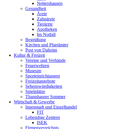
Nettershausen
Gesundheit
Ärzte
Zahnärzte
Tierärzte
Apotheken
Im Notfall
Begrüßung
Kirchen und Pfarrämter
Post von Dahoim
Kultur & Freizeit
Vereine und Verbände
Feuerwehren
Museum
Sporteinrichtungen
Freizeitangebote
Sehenswürdigkeiten
Spielplätze
Thannhauser Sommer
Wirtschaft & Gewerbe
Innenstadt und Einzelhandel
FIT
Lebendige Zentren
ISEK
Firmenverzeichnis