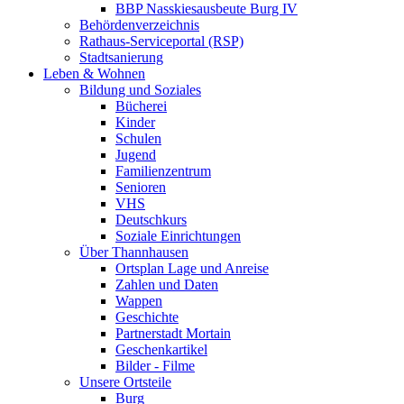
BBP Nasskiesausbeute Burg IV
Behördenverzeichnis
Rathaus-Serviceportal (RSP)
Stadtsanierung
Leben & Wohnen
Bildung und Soziales
Bücherei
Kinder
Schulen
Jugend
Familienzentrum
Senioren
VHS
Deutschkurs
Soziale Einrichtungen
Über Thannhausen
Ortsplan Lage und Anreise
Zahlen und Daten
Wappen
Geschichte
Partnerstadt Mortain
Geschenkartikel
Bilder - Filme
Unsere Ortsteile
Burg