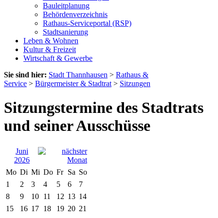
Bauleitplanung
Behördenverzeichnis
Rathaus-Serviceportal (RSP)
Stadtsanierung
Leben & Wohnen
Kultur & Freizeit
Wirtschaft & Gewerbe
Sie sind hier:
Stadt Thannhausen
>
Rathaus &
Service
>
Bürgermeister & Stadtrat
>
Sitzungen
Sitzungstermine des Stadtrats
und seiner Ausschüsse
Juni
2026
Mo
Di
Mi
Do
Fr
Sa
So
1
2
3
4
5
6
7
8
9
10
11
12
13
14
15
16
17
18
19
20
21