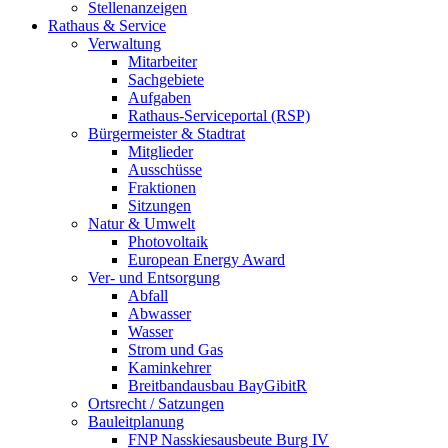
Stellenanzeigen
Rathaus & Service
Verwaltung
Mitarbeiter
Sachgebiete
Aufgaben
Rathaus-Serviceportal (RSP)
Bürgermeister & Stadtrat
Mitglieder
Ausschüsse
Fraktionen
Sitzungen
Natur & Umwelt
Photovoltaik
European Energy Award
Ver- und Entsorgung
Abfall
Abwasser
Wasser
Strom und Gas
Kaminkehrer
Breitbandausbau BayGibitR
Ortsrecht / Satzungen
Bauleitplanung
FNP Nasskiesausbeute Burg IV