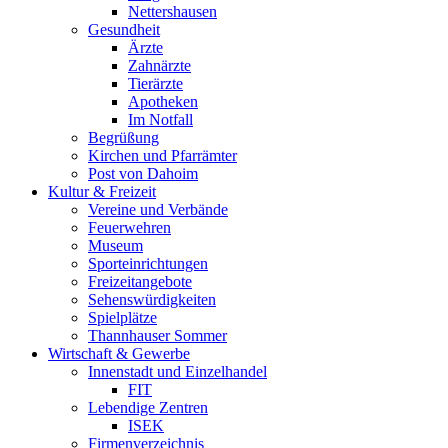
Nettershausen
Gesundheit
Ärzte
Zahnärzte
Tierärzte
Apotheken
Im Notfall
Begrüßung
Kirchen und Pfarrämter
Post von Dahoim
Kultur & Freizeit
Vereine und Verbände
Feuerwehren
Museum
Sporteinrichtungen
Freizeitangebote
Sehenswürdigkeiten
Spielplätze
Thannhauser Sommer
Wirtschaft & Gewerbe
Innenstadt und Einzelhandel
FIT
Lebendige Zentren
ISEK
Firmenverzeichnis