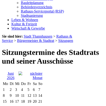
Bauleitplanung
Behördenverzeichnis
Rathaus-Serviceportal (RSP)
Stadtsanierung
Leben & Wohnen
Kultur & Freizeit
Wirtschaft & Gewerbe
Sie sind hier:
Stadt Thannhausen
>
Rathaus &
Service
>
Bürgermeister & Stadtrat
>
Sitzungen
Sitzungstermine des Stadtrats
und seiner Ausschüsse
Juni
2026
Mo
Di
Mi
Do
Fr
Sa
So
1
2
3
4
5
6
7
8
9
10
11
12
13
14
15
16
17
18
19
20
21