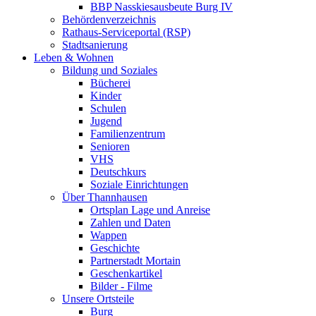
BBP Nasskiesausbeute Burg IV
Behördenverzeichnis
Rathaus-Serviceportal (RSP)
Stadtsanierung
Leben & Wohnen
Bildung und Soziales
Bücherei
Kinder
Schulen
Jugend
Familienzentrum
Senioren
VHS
Deutschkurs
Soziale Einrichtungen
Über Thannhausen
Ortsplan Lage und Anreise
Zahlen und Daten
Wappen
Geschichte
Partnerstadt Mortain
Geschenkartikel
Bilder - Filme
Unsere Ortsteile
Burg