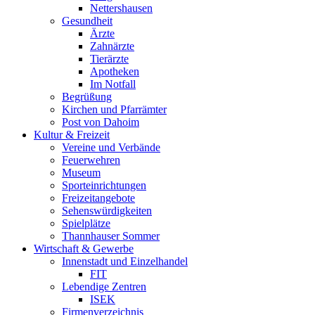
Nettershausen
Gesundheit
Ärzte
Zahnärzte
Tierärzte
Apotheken
Im Notfall
Begrüßung
Kirchen und Pfarrämter
Post von Dahoim
Kultur & Freizeit
Vereine und Verbände
Feuerwehren
Museum
Sporteinrichtungen
Freizeitangebote
Sehenswürdigkeiten
Spielplätze
Thannhauser Sommer
Wirtschaft & Gewerbe
Innenstadt und Einzelhandel
FIT
Lebendige Zentren
ISEK
Firmenverzeichnis