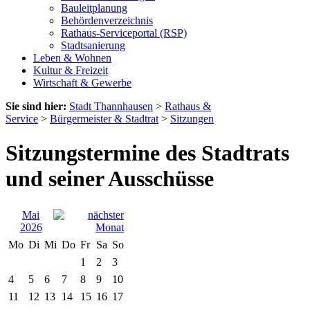
Bauleitplanung
Behördenverzeichnis
Rathaus-Serviceportal (RSP)
Stadtsanierung
Leben & Wohnen
Kultur & Freizeit
Wirtschaft & Gewerbe
Sie sind hier:
Stadt Thannhausen
>
Rathaus &
Service
>
Bürgermeister & Stadtrat
>
Sitzungen
Sitzungstermine des Stadtrats
und seiner Ausschüsse
Mai
2026
Mo
Di
Mi
Do
Fr
Sa
So
1
2
3
4
5
6
7
8
9
10
11
12
13
14
15
16
17