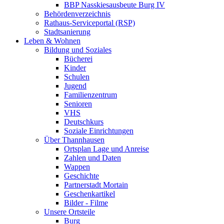
BBP Nasskiesausbeute Burg IV
Behördenverzeichnis
Rathaus-Serviceportal (RSP)
Stadtsanierung
Leben & Wohnen
Bildung und Soziales
Bücherei
Kinder
Schulen
Jugend
Familienzentrum
Senioren
VHS
Deutschkurs
Soziale Einrichtungen
Über Thannhausen
Ortsplan Lage und Anreise
Zahlen und Daten
Wappen
Geschichte
Partnerstadt Mortain
Geschenkartikel
Bilder - Filme
Unsere Ortsteile
Burg