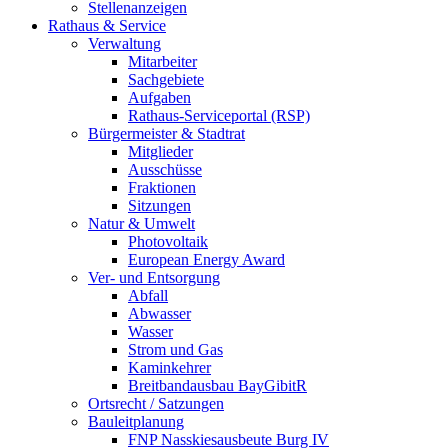
Stellenanzeigen
Rathaus & Service
Verwaltung
Mitarbeiter
Sachgebiete
Aufgaben
Rathaus-Serviceportal (RSP)
Bürgermeister & Stadtrat
Mitglieder
Ausschüsse
Fraktionen
Sitzungen
Natur & Umwelt
Photovoltaik
European Energy Award
Ver- und Entsorgung
Abfall
Abwasser
Wasser
Strom und Gas
Kaminkehrer
Breitbandausbau BayGibitR
Ortsrecht / Satzungen
Bauleitplanung
FNP Nasskiesausbeute Burg IV