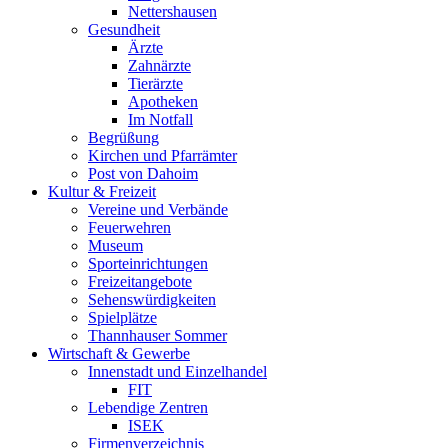
Nettershausen
Gesundheit
Ärzte
Zahnärzte
Tierärzte
Apotheken
Im Notfall
Begrüßung
Kirchen und Pfarrämter
Post von Dahoim
Kultur & Freizeit
Vereine und Verbände
Feuerwehren
Museum
Sporteinrichtungen
Freizeitangebote
Sehenswürdigkeiten
Spielplätze
Thannhauser Sommer
Wirtschaft & Gewerbe
Innenstadt und Einzelhandel
FIT
Lebendige Zentren
ISEK
Firmenverzeichnis