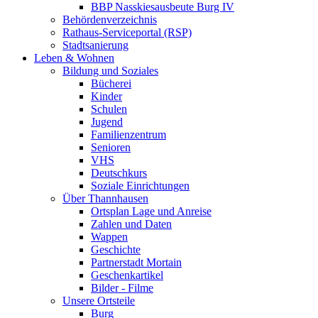
BBP Nasskiesausbeute Burg IV
Behördenverzeichnis
Rathaus-Serviceportal (RSP)
Stadtsanierung
Leben & Wohnen
Bildung und Soziales
Bücherei
Kinder
Schulen
Jugend
Familienzentrum
Senioren
VHS
Deutschkurs
Soziale Einrichtungen
Über Thannhausen
Ortsplan Lage und Anreise
Zahlen und Daten
Wappen
Geschichte
Partnerstadt Mortain
Geschenkartikel
Bilder - Filme
Unsere Ortsteile
Burg