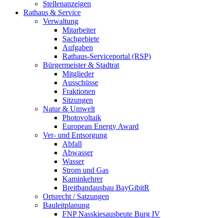
Stellenanzeigen
Rathaus & Service
Verwaltung
Mitarbeiter
Sachgebiete
Aufgaben
Rathaus-Serviceportal (RSP)
Bürgermeister & Stadtrat
Mitglieder
Ausschüsse
Fraktionen
Sitzungen
Natur & Umwelt
Photovoltaik
European Energy Award
Ver- und Entsorgung
Abfall
Abwasser
Wasser
Strom und Gas
Kaminkehrer
Breitbandausbau BayGibitR
Ortsrecht / Satzungen
Bauleitplanung
FNP Nasskiesausbeute Burg IV