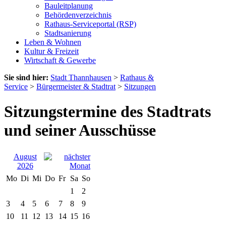
Bauleitplanung
Behördenverzeichnis
Rathaus-Serviceportal (RSP)
Stadtsanierung
Leben & Wohnen
Kultur & Freizeit
Wirtschaft & Gewerbe
Sie sind hier:
Stadt Thannhausen
>
Rathaus &
Service
>
Bürgermeister & Stadtrat
>
Sitzungen
Sitzungstermine des Stadtrats
und seiner Ausschüsse
August
2026
Mo
Di
Mi
Do
Fr
Sa
So
1
2
3
4
5
6
7
8
9
10
11
12
13
14
15
16