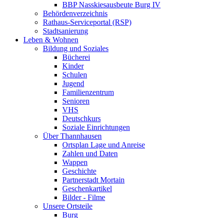
BBP Nasskiesausbeute Burg IV
Behördenverzeichnis
Rathaus-Serviceportal (RSP)
Stadtsanierung
Leben & Wohnen
Bildung und Soziales
Bücherei
Kinder
Schulen
Jugend
Familienzentrum
Senioren
VHS
Deutschkurs
Soziale Einrichtungen
Über Thannhausen
Ortsplan Lage und Anreise
Zahlen und Daten
Wappen
Geschichte
Partnerstadt Mortain
Geschenkartikel
Bilder - Filme
Unsere Ortsteile
Burg