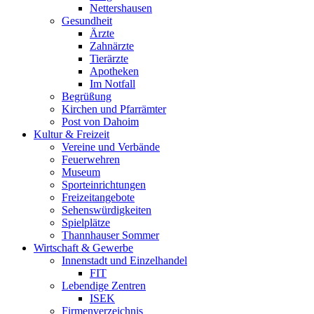
Nettershausen
Gesundheit
Ärzte
Zahnärzte
Tierärzte
Apotheken
Im Notfall
Begrüßung
Kirchen und Pfarrämter
Post von Dahoim
Kultur & Freizeit
Vereine und Verbände
Feuerwehren
Museum
Sporteinrichtungen
Freizeitangebote
Sehenswürdigkeiten
Spielplätze
Thannhauser Sommer
Wirtschaft & Gewerbe
Innenstadt und Einzelhandel
FIT
Lebendige Zentren
ISEK
Firmenverzeichnis