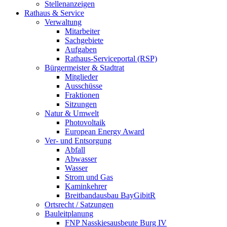
Stellenanzeigen
Rathaus & Service
Verwaltung
Mitarbeiter
Sachgebiete
Aufgaben
Rathaus-Serviceportal (RSP)
Bürgermeister & Stadtrat
Mitglieder
Ausschüsse
Fraktionen
Sitzungen
Natur & Umwelt
Photovoltaik
European Energy Award
Ver- und Entsorgung
Abfall
Abwasser
Wasser
Strom und Gas
Kaminkehrer
Breitbandausbau BayGibitR
Ortsrecht / Satzungen
Bauleitplanung
FNP Nasskiesausbeute Burg IV