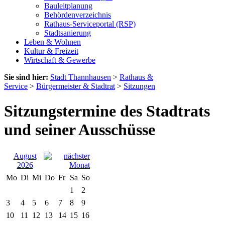
Bauleitplanung
Behördenverzeichnis
Rathaus-Serviceportal (RSP)
Stadtsanierung
Leben & Wohnen
Kultur & Freizeit
Wirtschaft & Gewerbe
Sie sind hier:
Stadt Thannhausen
>
Rathaus &
Service
>
Bürgermeister & Stadtrat
>
Sitzungen
Sitzungstermine des Stadtrats
und seiner Ausschüsse
August
2026
Mo
Di
Mi
Do
Fr
Sa
So
1
2
3
4
5
6
7
8
9
10
11
12
13
14
15
16