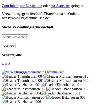
Zum Inhalt
,
zur Navigation
oder
zur Startseite
springen.
Verwaltungsgemeinschaft Thannhausen
| Online:
https://www.vg-thannhausen.de/
Suche Verwaltungsgemeinschaft
suchen
Schriftgröße
A
A
A