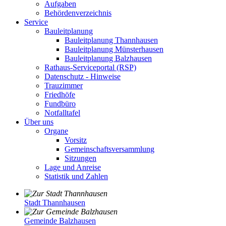
Aufgaben
Behördenverzeichnis
Service
Bauleitplanung
Bauleitplanung Thannhausen
Bauleitplanung Münsterhausen
Bauleitplanung Balzhausen
Rathaus-Serviceportal (RSP)
Datenschutz - Hinweise
Trauzimmer
Friedhöfe
Fundbüro
Notfalltafel
Über uns
Organe
Vorsitz
Gemeinschaftsversammlung
Sitzungen
Lage und Anreise
Statistik und Zahlen
Stadt Thannhausen
Gemeinde Balzhausen