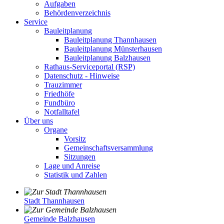
Aufgaben
Behördenverzeichnis
Service
Bauleitplanung
Bauleitplanung Thannhausen
Bauleitplanung Münsterhausen
Bauleitplanung Balzhausen
Rathaus-Serviceportal (RSP)
Datenschutz - Hinweise
Trauzimmer
Friedhöfe
Fundbüro
Notfalltafel
Über uns
Organe
Vorsitz
Gemeinschaftsversammlung
Sitzungen
Lage und Anreise
Statistik und Zahlen
Stadt Thannhausen
Gemeinde Balzhausen