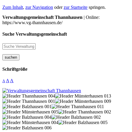
Zum Inhalt
,
zur Navigation
oder
zur Startseite
springen.
Verwaltungsgemeinschaft Thannhausen
| Online:
https://www.vg-thannhausen.de/
Suche Verwaltungsgemeinschaft
suchen
Schriftgröße
A
A
A