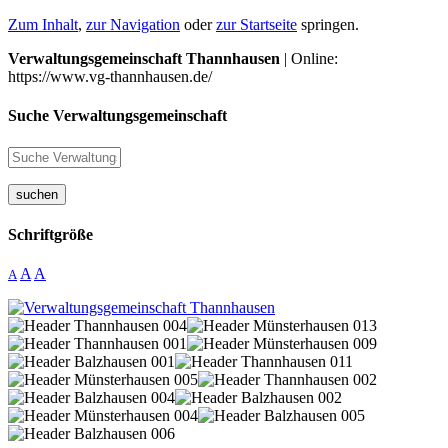
Zum Inhalt
,
zur Navigation
oder
zur Startseite
springen.
Verwaltungsgemeinschaft Thannhausen
| Online:
https://www.vg-thannhausen.de/
Suche Verwaltungsgemeinschaft
suchen
Schriftgröße
A
A
A