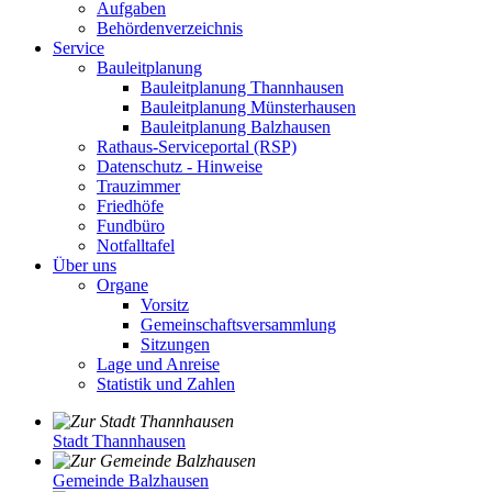
Aufgaben
Behördenverzeichnis
Service
Bauleitplanung
Bauleitplanung Thannhausen
Bauleitplanung Münsterhausen
Bauleitplanung Balzhausen
Rathaus-Serviceportal (RSP)
Datenschutz - Hinweise
Trauzimmer
Friedhöfe
Fundbüro
Notfalltafel
Über uns
Organe
Vorsitz
Gemeinschaftsversammlung
Sitzungen
Lage und Anreise
Statistik und Zahlen
Stadt Thannhausen
Gemeinde Balzhausen