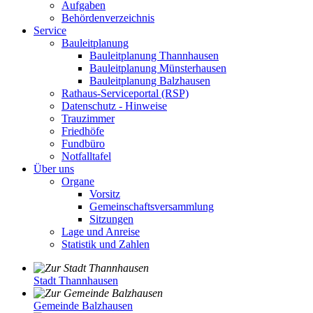
Aufgaben
Behördenverzeichnis
Service
Bauleitplanung
Bauleitplanung Thannhausen
Bauleitplanung Münsterhausen
Bauleitplanung Balzhausen
Rathaus-Serviceportal (RSP)
Datenschutz - Hinweise
Trauzimmer
Friedhöfe
Fundbüro
Notfalltafel
Über uns
Organe
Vorsitz
Gemeinschaftsversammlung
Sitzungen
Lage und Anreise
Statistik und Zahlen
Stadt Thannhausen
Gemeinde Balzhausen