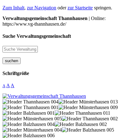
Zum Inhalt
,
zur Navigation
oder
zur Startseite
springen.
Verwaltungsgemeinschaft Thannhausen
| Online:
https://www.vg-thannhausen.de/
Suche Verwaltungsgemeinschaft
suchen
Schriftgröße
A
A
A