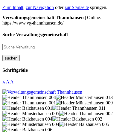
Zum Inhalt
,
zur Navigation
oder
zur Startseite
springen.
Verwaltungsgemeinschaft Thannhausen
| Online:
https://www.vg-thannhausen.de/
Suche Verwaltungsgemeinschaft
suchen
Schriftgröße
A
A
A