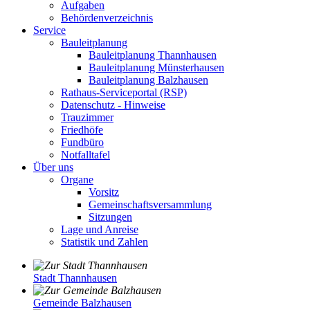
Aufgaben
Behördenverzeichnis
Service
Bauleitplanung
Bauleitplanung Thannhausen
Bauleitplanung Münsterhausen
Bauleitplanung Balzhausen
Rathaus-Serviceportal (RSP)
Datenschutz - Hinweise
Trauzimmer
Friedhöfe
Fundbüro
Notfalltafel
Über uns
Organe
Vorsitz
Gemeinschaftsversammlung
Sitzungen
Lage und Anreise
Statistik und Zahlen
Stadt Thannhausen
Gemeinde Balzhausen