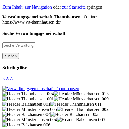
Zum Inhalt
,
zur Navigation
oder
zur Startseite
springen.
Verwaltungsgemeinschaft Thannhausen
| Online:
https://www.vg-thannhausen.de/
Suche Verwaltungsgemeinschaft
suchen
Schriftgröße
A
A
A