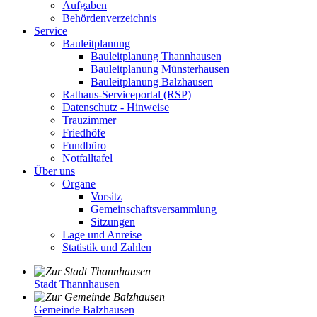
Aufgaben
Behördenverzeichnis
Service
Bauleitplanung
Bauleitplanung Thannhausen
Bauleitplanung Münsterhausen
Bauleitplanung Balzhausen
Rathaus-Serviceportal (RSP)
Datenschutz - Hinweise
Trauzimmer
Friedhöfe
Fundbüro
Notfalltafel
Über uns
Organe
Vorsitz
Gemeinschaftsversammlung
Sitzungen
Lage und Anreise
Statistik und Zahlen
Stadt Thannhausen
Gemeinde Balzhausen