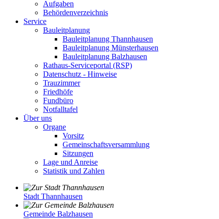
Aufgaben
Behördenverzeichnis
Service
Bauleitplanung
Bauleitplanung Thannhausen
Bauleitplanung Münsterhausen
Bauleitplanung Balzhausen
Rathaus-Serviceportal (RSP)
Datenschutz - Hinweise
Trauzimmer
Friedhöfe
Fundbüro
Notfalltafel
Über uns
Organe
Vorsitz
Gemeinschaftsversammlung
Sitzungen
Lage und Anreise
Statistik und Zahlen
Stadt Thannhausen
Gemeinde Balzhausen