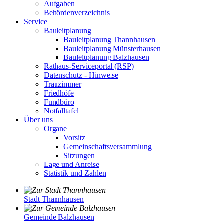
Aufgaben
Behördenverzeichnis
Service
Bauleitplanung
Bauleitplanung Thannhausen
Bauleitplanung Münsterhausen
Bauleitplanung Balzhausen
Rathaus-Serviceportal (RSP)
Datenschutz - Hinweise
Trauzimmer
Friedhöfe
Fundbüro
Notfalltafel
Über uns
Organe
Vorsitz
Gemeinschaftsversammlung
Sitzungen
Lage und Anreise
Statistik und Zahlen
Stadt Thannhausen
Gemeinde Balzhausen