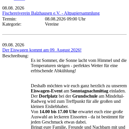
08.08.
2026
Fischereiverein Balzhausen e.V. - Altpapiersammlung
Termin:
08.08.2026 09:00 Uhr
Kategorie:
Vereine
09.08.
2026
Der Eiswagen kommt am 09. August 2026!
Beschreibung:
Es ist Sommer, die Sonne lacht vom Himmel und die
Temperaturen steigen - perfektes Wetter für eine
erfrischende Abkühlung!
Deshalb möchten wir euch ganz herzlich zu unserem
Eiswagen-Event
am
Sonntagnachmittag
einladen.
Der
Dorfplatz
bei der
Grundschule
am Mindeltal-
Radweg wird zum Treffpunkt für alle großen und
kleinen Eisliebhaber.
Von
14.00 bis 17.00 Uhr
erwartet euch eine große
Auswahl an leckeren Eissorten - da ist bestimmt für
jeden Geschmack etwas dabei.
Bringt eure Familie, Freunde und Nachbarn mit und