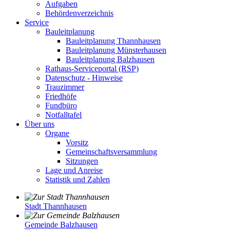
Aufgaben
Behördenverzeichnis
Service
Bauleitplanung
Bauleitplanung Thannhausen
Bauleitplanung Münsterhausen
Bauleitplanung Balzhausen
Rathaus-Serviceportal (RSP)
Datenschutz - Hinweise
Trauzimmer
Friedhöfe
Fundbüro
Notfalltafel
Über uns
Organe
Vorsitz
Gemeinschaftsversammlung
Sitzungen
Lage und Anreise
Statistik und Zahlen
Stadt Thannhausen
Gemeinde Balzhausen