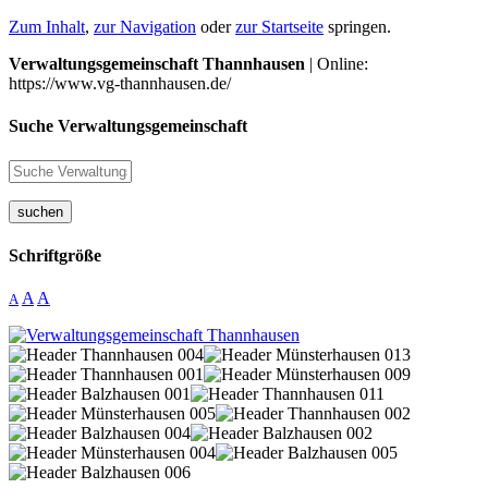
Zum Inhalt
,
zur Navigation
oder
zur Startseite
springen.
Verwaltungsgemeinschaft Thannhausen
| Online:
https://www.vg-thannhausen.de/
Suche Verwaltungsgemeinschaft
suchen
Schriftgröße
A
A
A