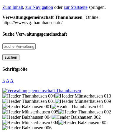
Zum Inhalt
,
zur Navigation
oder
zur Startseite
springen.
Verwaltungsgemeinschaft Thannhausen
| Online:
https://www.vg-thannhausen.de/
Suche Verwaltungsgemeinschaft
suchen
Schriftgröße
A
A
A