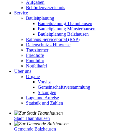
Aufgaben
Behördenverzeichnis
Service
Bauleitplanung
Bauleitplanung Thannhausen
Bauleitplanung Münsterhausen
Bauleitplanung Balzhausen
Rathaus-Serviceportal (RSP)
Datenschutz - Hinweise
Trauzimmer
Friedhöfe
Fundbüro
Notfalltafel
Über uns
Organe
Vorsitz
Gemeinschaftsversammlung
Sitzungen
Lage und Anreise
Statistik und Zahlen
Stadt Thannhausen
Gemeinde Balzhausen