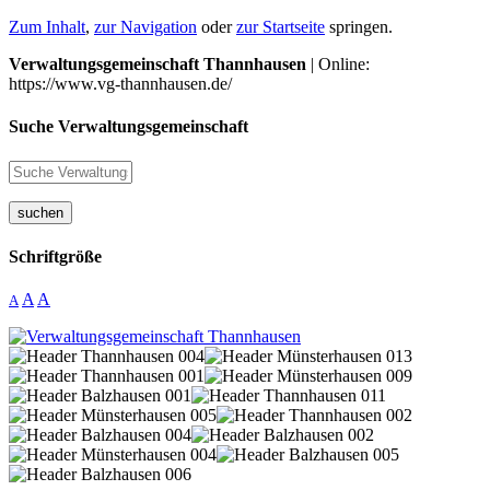
Zum Inhalt
,
zur Navigation
oder
zur Startseite
springen.
Verwaltungsgemeinschaft Thannhausen
| Online:
https://www.vg-thannhausen.de/
Suche Verwaltungsgemeinschaft
suchen
Schriftgröße
A
A
A