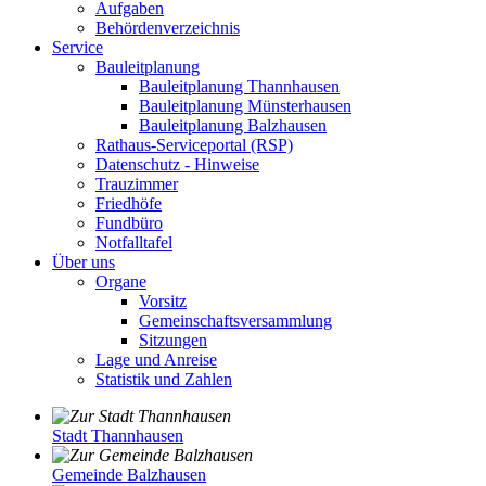
Aufgaben
Behördenverzeichnis
Service
Bauleitplanung
Bauleitplanung Thannhausen
Bauleitplanung Münsterhausen
Bauleitplanung Balzhausen
Rathaus-Serviceportal (RSP)
Datenschutz - Hinweise
Trauzimmer
Friedhöfe
Fundbüro
Notfalltafel
Über uns
Organe
Vorsitz
Gemeinschaftsversammlung
Sitzungen
Lage und Anreise
Statistik und Zahlen
Stadt Thannhausen
Gemeinde Balzhausen