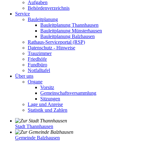
Aufgaben
Behördenverzeichnis
Service
Bauleitplanung
Bauleitplanung Thannhausen
Bauleitplanung Münsterhausen
Bauleitplanung Balzhausen
Rathaus-Serviceportal (RSP)
Datenschutz - Hinweise
Trauzimmer
Friedhöfe
Fundbüro
Notfalltafel
Über uns
Organe
Vorsitz
Gemeinschaftsversammlung
Sitzungen
Lage und Anreise
Statistik und Zahlen
Stadt Thannhausen
Gemeinde Balzhausen