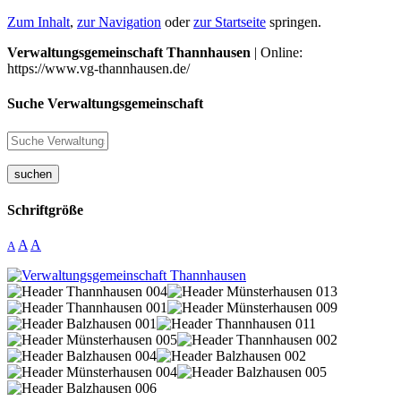
Zum Inhalt
,
zur Navigation
oder
zur Startseite
springen.
Verwaltungsgemeinschaft Thannhausen
| Online:
https://www.vg-thannhausen.de/
Suche Verwaltungsgemeinschaft
suchen
Schriftgröße
A
A
A