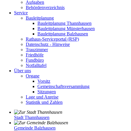
Aufgaben
Behördenverzeichnis
Service
Bauleitplanung
Bauleitplanung Thannhausen
Bauleitplanung Münsterhausen
Bauleitplanung Balzhausen
Rathaus-Serviceportal (RSP)
Datenschutz - Hinweise
Trauzimmer
Friedhöfe
Fundbüro
Notfalltafel
Über uns
Organe
Vorsitz
Gemeinschaftsversammlung
Sitzungen
Lage und Anreise
Statistik und Zahlen
Stadt Thannhausen
Gemeinde Balzhausen