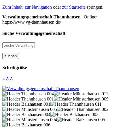
Zum Inhalt
,
zur Navigation
oder
zur Startseite
springen.
Verwaltungsgemeinschaft Thannhausen
| Online:
https://www.vg-thannhausen.de/
Suche Verwaltungsgemeinschaft
suchen
Schriftgröße
A
A
A