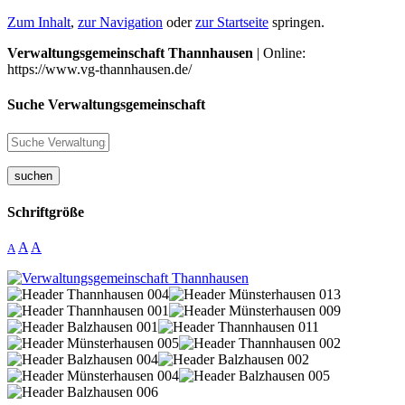
Zum Inhalt
,
zur Navigation
oder
zur Startseite
springen.
Verwaltungsgemeinschaft Thannhausen
| Online:
https://www.vg-thannhausen.de/
Suche Verwaltungsgemeinschaft
suchen
Schriftgröße
A
A
A