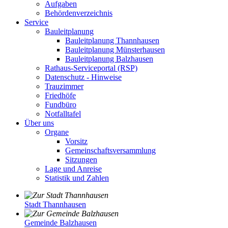
Aufgaben
Behördenverzeichnis
Service
Bauleitplanung
Bauleitplanung Thannhausen
Bauleitplanung Münsterhausen
Bauleitplanung Balzhausen
Rathaus-Serviceportal (RSP)
Datenschutz - Hinweise
Trauzimmer
Friedhöfe
Fundbüro
Notfalltafel
Über uns
Organe
Vorsitz
Gemeinschaftsversammlung
Sitzungen
Lage und Anreise
Statistik und Zahlen
Stadt Thannhausen
Gemeinde Balzhausen