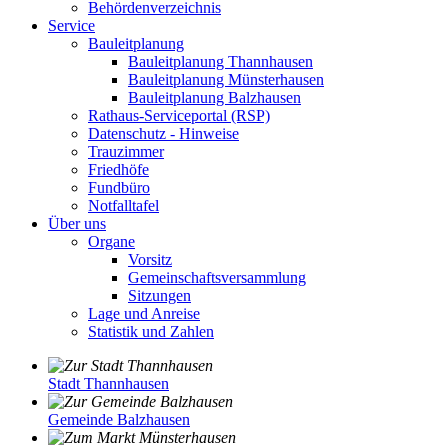
Behördenverzeichnis
Service
Bauleitplanung
Bauleitplanung Thannhausen
Bauleitplanung Münsterhausen
Bauleitplanung Balzhausen
Rathaus-Serviceportal (RSP)
Datenschutz - Hinweise
Trauzimmer
Friedhöfe
Fundbüro
Notfalltafel
Über uns
Organe
Vorsitz
Gemeinschaftsversammlung
Sitzungen
Lage und Anreise
Statistik und Zahlen
Stadt Thannhausen
Gemeinde Balzhausen