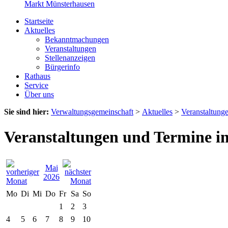
Markt Münsterhausen
Startseite
Aktuelles
Bekanntmachungen
Veranstaltungen
Stellenanzeigen
Bürgerinfo
Rathaus
Service
Über uns
Sie sind hier:
Verwaltungsgemeinschaft
>
Aktuelles
>
Veranstaltung
Veranstaltungen und Termine i
Mai
2026
Mo
Di
Mi
Do
Fr
Sa
So
1
2
3
4
5
6
7
8
9
10