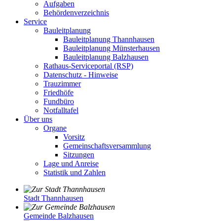
Aufgaben
Behördenverzeichnis
Service
Bauleitplanung
Bauleitplanung Thannhausen
Bauleitplanung Münsterhausen
Bauleitplanung Balzhausen
Rathaus-Serviceportal (RSP)
Datenschutz - Hinweise
Trauzimmer
Friedhöfe
Fundbüro
Notfalltafel
Über uns
Organe
Vorsitz
Gemeinschaftsversammlung
Sitzungen
Lage und Anreise
Statistik und Zahlen
Stadt Thannhausen
Gemeinde Balzhausen