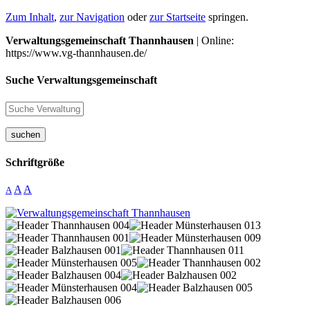
Zum Inhalt
,
zur Navigation
oder
zur Startseite
springen.
Verwaltungsgemeinschaft Thannhausen
| Online:
https://www.vg-thannhausen.de/
Suche Verwaltungsgemeinschaft
suchen
Schriftgröße
A
A
A