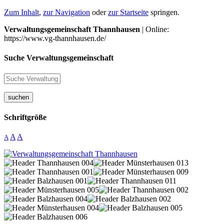
Zum Inhalt
,
zur Navigation
oder
zur Startseite
springen.
Verwaltungsgemeinschaft Thannhausen
| Online:
https://www.vg-thannhausen.de/
Suche Verwaltungsgemeinschaft
suchen
Schriftgröße
A
A
A