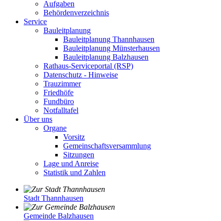
Aufgaben
Behördenverzeichnis
Service
Bauleitplanung
Bauleitplanung Thannhausen
Bauleitplanung Münsterhausen
Bauleitplanung Balzhausen
Rathaus-Serviceportal (RSP)
Datenschutz - Hinweise
Trauzimmer
Friedhöfe
Fundbüro
Notfalltafel
Über uns
Organe
Vorsitz
Gemeinschaftsversammlung
Sitzungen
Lage und Anreise
Statistik und Zahlen
Stadt Thannhausen
Gemeinde Balzhausen