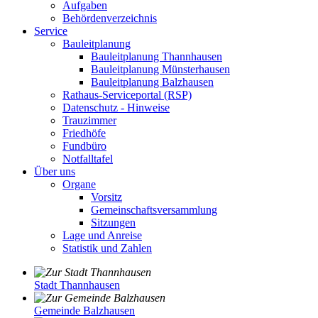
Aufgaben
Behördenverzeichnis
Service
Bauleitplanung
Bauleitplanung Thannhausen
Bauleitplanung Münsterhausen
Bauleitplanung Balzhausen
Rathaus-Serviceportal (RSP)
Datenschutz - Hinweise
Trauzimmer
Friedhöfe
Fundbüro
Notfalltafel
Über uns
Organe
Vorsitz
Gemeinschaftsversammlung
Sitzungen
Lage und Anreise
Statistik und Zahlen
Stadt Thannhausen
Gemeinde Balzhausen