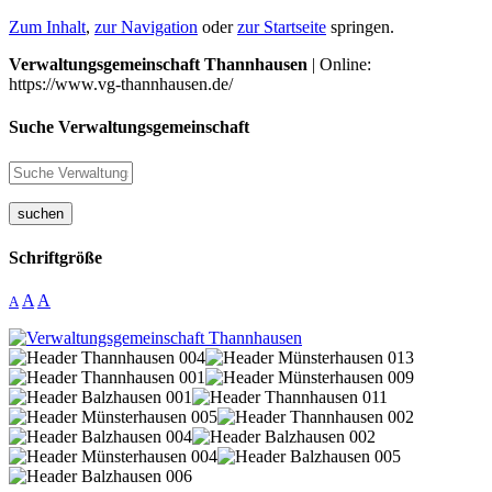
Zum Inhalt
,
zur Navigation
oder
zur Startseite
springen.
Verwaltungsgemeinschaft Thannhausen
| Online:
https://www.vg-thannhausen.de/
Suche Verwaltungsgemeinschaft
suchen
Schriftgröße
A
A
A