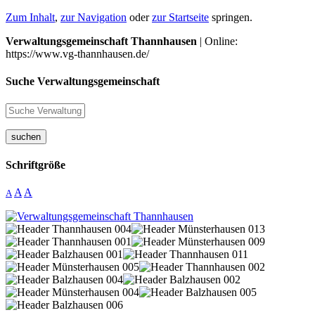
Zum Inhalt
,
zur Navigation
oder
zur Startseite
springen.
Verwaltungsgemeinschaft Thannhausen
| Online:
https://www.vg-thannhausen.de/
Suche Verwaltungsgemeinschaft
suchen
Schriftgröße
A
A
A