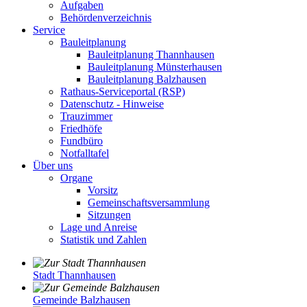
Aufgaben
Behördenverzeichnis
Service
Bauleitplanung
Bauleitplanung Thannhausen
Bauleitplanung Münsterhausen
Bauleitplanung Balzhausen
Rathaus-Serviceportal (RSP)
Datenschutz - Hinweise
Trauzimmer
Friedhöfe
Fundbüro
Notfalltafel
Über uns
Organe
Vorsitz
Gemeinschaftsversammlung
Sitzungen
Lage und Anreise
Statistik und Zahlen
Stadt Thannhausen
Gemeinde Balzhausen