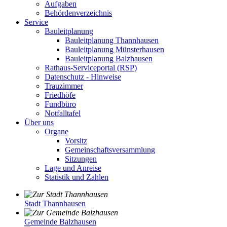
Aufgaben
Behördenverzeichnis
Service
Bauleitplanung
Bauleitplanung Thannhausen
Bauleitplanung Münsterhausen
Bauleitplanung Balzhausen
Rathaus-Serviceportal (RSP)
Datenschutz - Hinweise
Trauzimmer
Friedhöfe
Fundbüro
Notfalltafel
Über uns
Organe
Vorsitz
Gemeinschaftsversammlung
Sitzungen
Lage und Anreise
Statistik und Zahlen
Stadt Thannhausen
Gemeinde Balzhausen