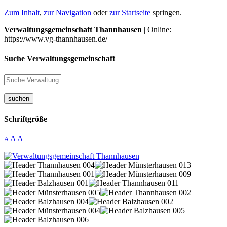
Zum Inhalt
,
zur Navigation
oder
zur Startseite
springen.
Verwaltungsgemeinschaft Thannhausen
| Online:
https://www.vg-thannhausen.de/
Suche Verwaltungsgemeinschaft
suchen
Schriftgröße
A
A
A