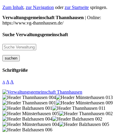
Zum Inhalt
,
zur Navigation
oder
zur Startseite
springen.
Verwaltungsgemeinschaft Thannhausen
| Online:
https://www.vg-thannhausen.de/
Suche Verwaltungsgemeinschaft
suchen
Schriftgröße
A
A
A