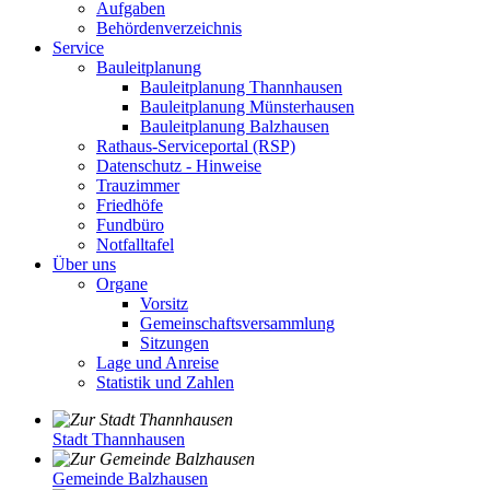
Aufgaben
Behördenverzeichnis
Service
Bauleitplanung
Bauleitplanung Thannhausen
Bauleitplanung Münsterhausen
Bauleitplanung Balzhausen
Rathaus-Serviceportal (RSP)
Datenschutz - Hinweise
Trauzimmer
Friedhöfe
Fundbüro
Notfalltafel
Über uns
Organe
Vorsitz
Gemeinschaftsversammlung
Sitzungen
Lage und Anreise
Statistik und Zahlen
Stadt Thannhausen
Gemeinde Balzhausen