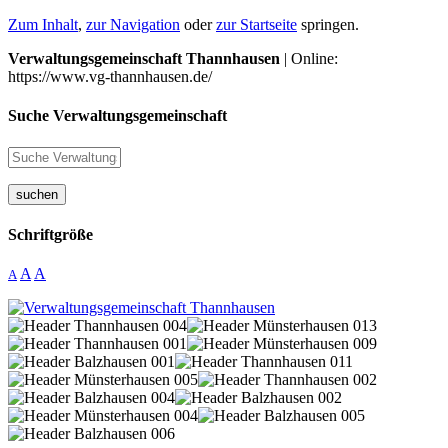
Zum Inhalt
,
zur Navigation
oder
zur Startseite
springen.
Verwaltungsgemeinschaft Thannhausen
| Online:
https://www.vg-thannhausen.de/
Suche Verwaltungsgemeinschaft
suchen
Schriftgröße
A
A
A