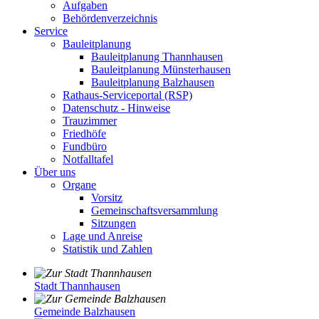
Aufgaben
Behördenverzeichnis
Service
Bauleitplanung
Bauleitplanung Thannhausen
Bauleitplanung Münsterhausen
Bauleitplanung Balzhausen
Rathaus-Serviceportal (RSP)
Datenschutz - Hinweise
Trauzimmer
Friedhöfe
Fundbüro
Notfalltafel
Über uns
Organe
Vorsitz
Gemeinschaftsversammlung
Sitzungen
Lage und Anreise
Statistik und Zahlen
Stadt Thannhausen
Gemeinde Balzhausen