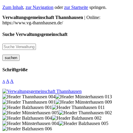
Zum Inhalt
,
zur Navigation
oder
zur Startseite
springen.
Verwaltungsgemeinschaft Thannhausen
| Online:
https://www.vg-thannhausen.de/
Suche Verwaltungsgemeinschaft
suchen
Schriftgröße
A
A
A