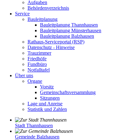
Aufgaben
Behördenverzeichnis
Service
Bauleitplanung
Bauleitplanung Thannhausen
Bauleitplanung Münsterhausen
Bauleitplanung Balzhausen
Rathaus-Serviceportal (RSP)
Datenschutz - Hinweise
Trauzimmer
Friedhöfe
Fundbüro
Notfalltafel
Über uns
Organe
Vorsitz
Gemeinschaftsversammlung
Sitzungen
Lage und Anreise
Statistik und Zahlen
Stadt Thannhausen
Gemeinde Balzhausen