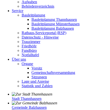
Aufgaben
Behördenverzeichnis
Service
Bauleitplanung
Bauleitplanung Thannhausen
Bauleitplanung Münsterhausen
Bauleitplanung Balzhausen
Rathaus-Serviceportal (RSP)
Datenschutz - Hinweise
Trauzimmer
Friedhöfe
Fundbüro
Notfalltafel
Über uns
Organe
Vorsitz
Gemeinschaftsversammlung
Sitzungen
Lage und Anreise
Statistik und Zahlen
Stadt Thannhausen
Gemeinde Balzhausen