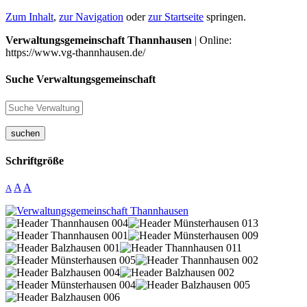
Zum Inhalt
,
zur Navigation
oder
zur Startseite
springen.
Verwaltungsgemeinschaft Thannhausen
| Online:
https://www.vg-thannhausen.de/
Suche Verwaltungsgemeinschaft
suchen
Schriftgröße
A
A
A