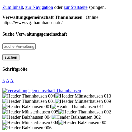
Zum Inhalt
,
zur Navigation
oder
zur Startseite
springen.
Verwaltungsgemeinschaft Thannhausen
| Online:
https://www.vg-thannhausen.de/
Suche Verwaltungsgemeinschaft
suchen
Schriftgröße
A
A
A