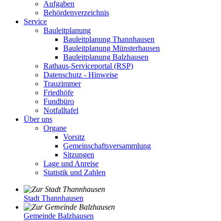
Aufgaben
Behördenverzeichnis
Service
Bauleitplanung
Bauleitplanung Thannhausen
Bauleitplanung Münsterhausen
Bauleitplanung Balzhausen
Rathaus-Serviceportal (RSP)
Datenschutz - Hinweise
Trauzimmer
Friedhöfe
Fundbüro
Notfalltafel
Über uns
Organe
Vorsitz
Gemeinschaftsversammlung
Sitzungen
Lage und Anreise
Statistik und Zahlen
Stadt Thannhausen
Gemeinde Balzhausen