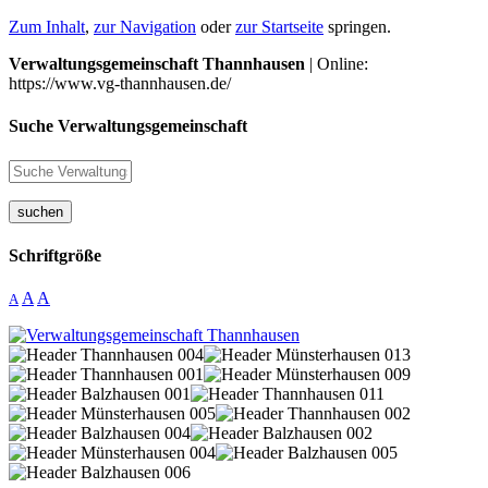
Zum Inhalt
,
zur Navigation
oder
zur Startseite
springen.
Verwaltungsgemeinschaft Thannhausen
| Online:
https://www.vg-thannhausen.de/
Suche Verwaltungsgemeinschaft
suchen
Schriftgröße
A
A
A