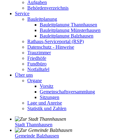
Aufgaben
Behördenverzeichnis
Service
Bauleitplanung
Bauleitplanung Thannhausen
Bauleitplanung Münsterhausen
Bauleitplanung Balzhausen
Rathaus-Serviceportal (RSP)
Datenschutz - Hinweise
Trauzimmer
Friedhöfe
Fundbüro
Notfalltafel
Über uns
Organe
Vorsitz
Gemeinschaftsversammlung
Sitzungen
Lage und Anreise
Statistik und Zahlen
Stadt Thannhausen
Gemeinde Balzhausen