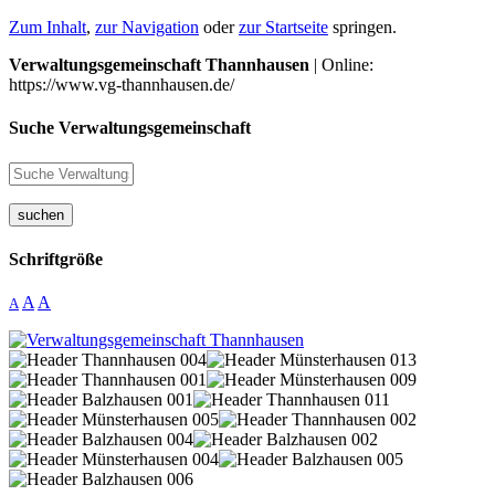
Zum Inhalt
,
zur Navigation
oder
zur Startseite
springen.
Verwaltungsgemeinschaft Thannhausen
| Online:
https://www.vg-thannhausen.de/
Suche Verwaltungsgemeinschaft
suchen
Schriftgröße
A
A
A