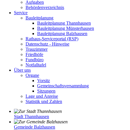
Aufgaben
Behördenverzeichnis
Service
Bauleitplanung
Bauleitplanung Thannhausen
Bauleitplanung Münsterhausen
Bauleitplanung Balzhausen
Rathaus-Serviceportal (RSP)
Datenschutz - Hinweise
Trauzimmer
Friedhöfe
Fundbüro
Notfalltafel
Über uns
Organe
Vorsitz
Gemeinschaftsversammlung
Sitzungen
Lage und Anreise
Statistik und Zahlen
Stadt Thannhausen
Gemeinde Balzhausen