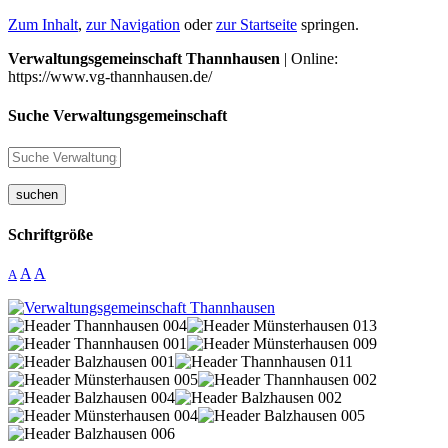
Zum Inhalt
,
zur Navigation
oder
zur Startseite
springen.
Verwaltungsgemeinschaft Thannhausen
| Online:
https://www.vg-thannhausen.de/
Suche Verwaltungsgemeinschaft
suchen
Schriftgröße
A
A
A