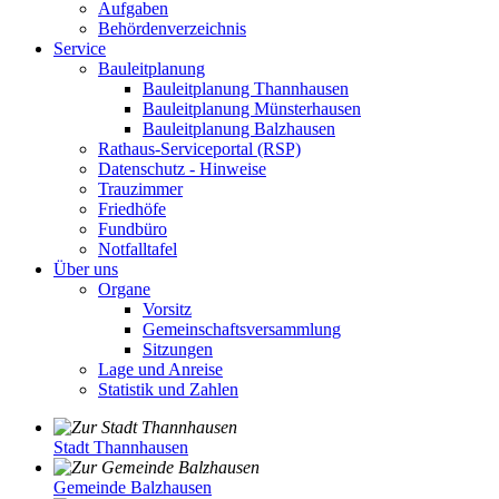
Aufgaben
Behördenverzeichnis
Service
Bauleitplanung
Bauleitplanung Thannhausen
Bauleitplanung Münsterhausen
Bauleitplanung Balzhausen
Rathaus-Serviceportal (RSP)
Datenschutz - Hinweise
Trauzimmer
Friedhöfe
Fundbüro
Notfalltafel
Über uns
Organe
Vorsitz
Gemeinschaftsversammlung
Sitzungen
Lage und Anreise
Statistik und Zahlen
Stadt Thannhausen
Gemeinde Balzhausen