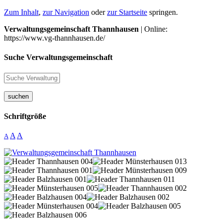
Zum Inhalt
,
zur Navigation
oder
zur Startseite
springen.
Verwaltungsgemeinschaft Thannhausen
| Online:
https://www.vg-thannhausen.de/
Suche Verwaltungsgemeinschaft
suchen
Schriftgröße
A
A
A