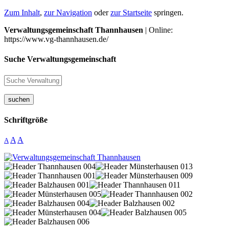
Zum Inhalt
,
zur Navigation
oder
zur Startseite
springen.
Verwaltungsgemeinschaft Thannhausen
| Online:
https://www.vg-thannhausen.de/
Suche Verwaltungsgemeinschaft
suchen
Schriftgröße
A
A
A