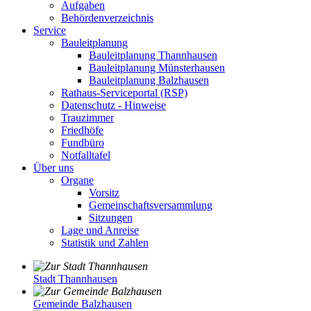
Aufgaben
Behördenverzeichnis
Service
Bauleitplanung
Bauleitplanung Thannhausen
Bauleitplanung Münsterhausen
Bauleitplanung Balzhausen
Rathaus-Serviceportal (RSP)
Datenschutz - Hinweise
Trauzimmer
Friedhöfe
Fundbüro
Notfalltafel
Über uns
Organe
Vorsitz
Gemeinschaftsversammlung
Sitzungen
Lage und Anreise
Statistik und Zahlen
Stadt Thannhausen
Gemeinde Balzhausen