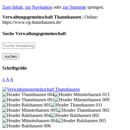
Zum Inhalt
,
zur Navigation
oder
zur Startseite
springen.
Verwaltungsgemeinschaft Thannhausen
| Online:
https://www.vg-thannhausen.de/
Suche Verwaltungsgemeinschaft
suchen
Schriftgröße
A
A
A