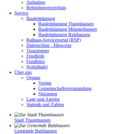
Aufgaben
Behördenverzeichnis
Service
Bauleitplanung
Bauleitplanung Thannhausen
Bauleitplanung Münsterhausen
Bauleitplanung Balzhausen
Rathaus-Serviceportal (RSP)
Datenschutz - Hinweise
Trauzimmer
Friedhöfe
Fundbüro
Notfalltafel
Über uns
Organe
Vorsitz
Gemeinschaftsversammlung
Sitzungen
Lage und Anreise
Statistik und Zahlen
Stadt Thannhausen
Gemeinde Balzhausen