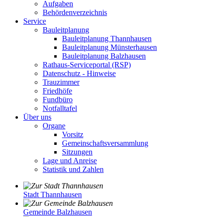
Aufgaben
Behördenverzeichnis
Service
Bauleitplanung
Bauleitplanung Thannhausen
Bauleitplanung Münsterhausen
Bauleitplanung Balzhausen
Rathaus-Serviceportal (RSP)
Datenschutz - Hinweise
Trauzimmer
Friedhöfe
Fundbüro
Notfalltafel
Über uns
Organe
Vorsitz
Gemeinschaftsversammlung
Sitzungen
Lage und Anreise
Statistik und Zahlen
Stadt Thannhausen
Gemeinde Balzhausen