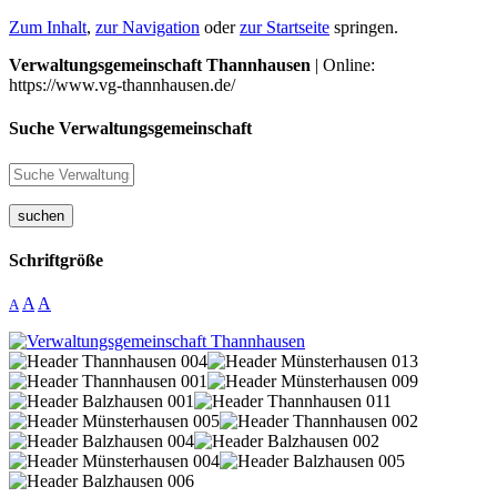
Zum Inhalt
,
zur Navigation
oder
zur Startseite
springen.
Verwaltungsgemeinschaft Thannhausen
| Online:
https://www.vg-thannhausen.de/
Suche Verwaltungsgemeinschaft
suchen
Schriftgröße
A
A
A