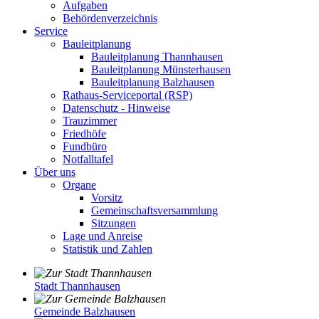
Aufgaben
Behördenverzeichnis
Service
Bauleitplanung
Bauleitplanung Thannhausen
Bauleitplanung Münsterhausen
Bauleitplanung Balzhausen
Rathaus-Serviceportal (RSP)
Datenschutz - Hinweise
Trauzimmer
Friedhöfe
Fundbüro
Notfalltafel
Über uns
Organe
Vorsitz
Gemeinschaftsversammlung
Sitzungen
Lage und Anreise
Statistik und Zahlen
Stadt Thannhausen
Gemeinde Balzhausen