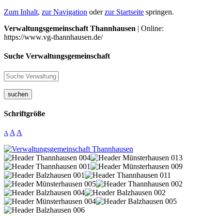
Zum Inhalt
,
zur Navigation
oder
zur Startseite
springen.
Verwaltungsgemeinschaft Thannhausen
| Online:
https://www.vg-thannhausen.de/
Suche Verwaltungsgemeinschaft
suchen
Schriftgröße
A
A
A