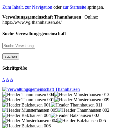
Zum Inhalt
,
zur Navigation
oder
zur Startseite
springen.
Verwaltungsgemeinschaft Thannhausen
| Online:
https://www.vg-thannhausen.de/
Suche Verwaltungsgemeinschaft
suchen
Schriftgröße
A
A
A