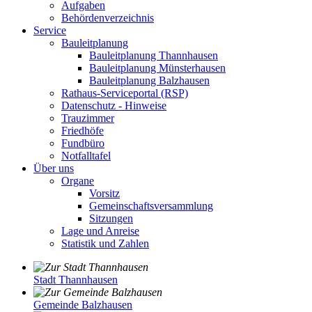
Aufgaben
Behördenverzeichnis
Service
Bauleitplanung
Bauleitplanung Thannhausen
Bauleitplanung Münsterhausen
Bauleitplanung Balzhausen
Rathaus-Serviceportal (RSP)
Datenschutz - Hinweise
Trauzimmer
Friedhöfe
Fundbüro
Notfalltafel
Über uns
Organe
Vorsitz
Gemeinschaftsversammlung
Sitzungen
Lage und Anreise
Statistik und Zahlen
Stadt Thannhausen
Gemeinde Balzhausen