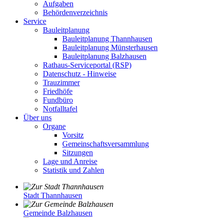
Aufgaben
Behördenverzeichnis
Service
Bauleitplanung
Bauleitplanung Thannhausen
Bauleitplanung Münsterhausen
Bauleitplanung Balzhausen
Rathaus-Serviceportal (RSP)
Datenschutz - Hinweise
Trauzimmer
Friedhöfe
Fundbüro
Notfalltafel
Über uns
Organe
Vorsitz
Gemeinschaftsversammlung
Sitzungen
Lage und Anreise
Statistik und Zahlen
Stadt Thannhausen
Gemeinde Balzhausen