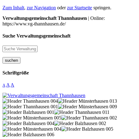
Zum Inhalt
,
zur Navigation
oder
zur Startseite
springen.
Verwaltungsgemeinschaft Thannhausen
| Online:
https://www.vg-thannhausen.de/
Suche Verwaltungsgemeinschaft
suchen
Schriftgröße
A
A
A