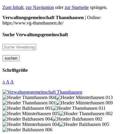
Zum Inhalt
,
zur Navigation
oder
zur Startseite
springen.
Verwaltungsgemeinschaft Thannhausen
| Online:
https://www.vg-thannhausen.de/
Suche Verwaltungsgemeinschaft
suchen
Schriftgröße
A
A
A