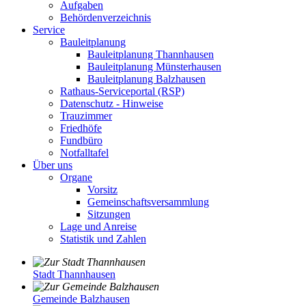
Aufgaben
Behördenverzeichnis
Service
Bauleitplanung
Bauleitplanung Thannhausen
Bauleitplanung Münsterhausen
Bauleitplanung Balzhausen
Rathaus-Serviceportal (RSP)
Datenschutz - Hinweise
Trauzimmer
Friedhöfe
Fundbüro
Notfalltafel
Über uns
Organe
Vorsitz
Gemeinschaftsversammlung
Sitzungen
Lage und Anreise
Statistik und Zahlen
Stadt Thannhausen
Gemeinde Balzhausen