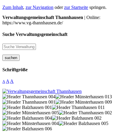
Zum Inhalt
,
zur Navigation
oder
zur Startseite
springen.
Verwaltungsgemeinschaft Thannhausen
| Online:
https://www.vg-thannhausen.de/
Suche Verwaltungsgemeinschaft
suchen
Schriftgröße
A
A
A