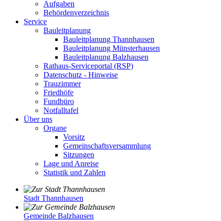
Aufgaben
Behördenverzeichnis
Service
Bauleitplanung
Bauleitplanung Thannhausen
Bauleitplanung Münsterhausen
Bauleitplanung Balzhausen
Rathaus-Serviceportal (RSP)
Datenschutz - Hinweise
Trauzimmer
Friedhöfe
Fundbüro
Notfalltafel
Über uns
Organe
Vorsitz
Gemeinschaftsversammlung
Sitzungen
Lage und Anreise
Statistik und Zahlen
Stadt Thannhausen
Gemeinde Balzhausen