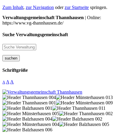
Zum Inhalt
,
zur Navigation
oder
zur Startseite
springen.
Verwaltungsgemeinschaft Thannhausen
| Online:
https://www.vg-thannhausen.de/
Suche Verwaltungsgemeinschaft
suchen
Schriftgröße
A
A
A