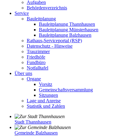
Aufgaben
Behördenverzeichnis
Service
Bauleitplanung
Bauleitplanung Thannhausen
Bauleitplanung Münsterhausen
Bauleitplanung Balzhausen
Rathaus-Serviceportal (RSP)
Datenschutz - Hinweise
Trauzimmer
Friedhöfe
Fundbüro
Notfalltafel
Über uns
Organe
Vorsitz
Gemeinschaftsversammlung
Sitzungen
Lage und Anreise
Statistik und Zahlen
Stadt Thannhausen
Gemeinde Balzhausen