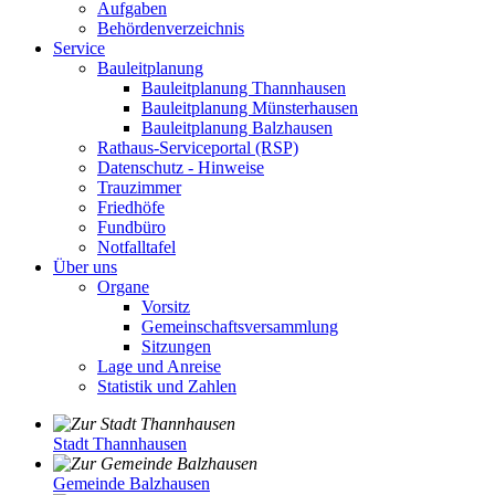
Aufgaben
Behördenverzeichnis
Service
Bauleitplanung
Bauleitplanung Thannhausen
Bauleitplanung Münsterhausen
Bauleitplanung Balzhausen
Rathaus-Serviceportal (RSP)
Datenschutz - Hinweise
Trauzimmer
Friedhöfe
Fundbüro
Notfalltafel
Über uns
Organe
Vorsitz
Gemeinschaftsversammlung
Sitzungen
Lage und Anreise
Statistik und Zahlen
Stadt Thannhausen
Gemeinde Balzhausen