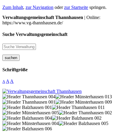
Zum Inhalt
,
zur Navigation
oder
zur Startseite
springen.
Verwaltungsgemeinschaft Thannhausen
| Online:
https://www.vg-thannhausen.de/
Suche Verwaltungsgemeinschaft
suchen
Schriftgröße
A
A
A