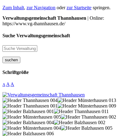
Zum Inhalt
,
zur Navigation
oder
zur Startseite
springen.
Verwaltungsgemeinschaft Thannhausen
| Online:
https://www.vg-thannhausen.de/
Suche Verwaltungsgemeinschaft
suchen
Schriftgröße
A
A
A