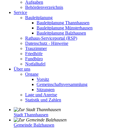
Aufgaben
Behördenverzeichnis
Service
Bauleitplanung
Bauleitplanung Thannhausen
Bauleitplanung Münsterhausen
Bauleitplanung Balzhausen
Rathaus-Serviceportal (RSP)
Datenschutz - Hinweise
Trauzimmer
Friedhöfe
Fundbüro
Notfalltafel
Über uns
Organe
Vorsitz
Gemeinschaftsversammlung
Sitzungen
Lage und Anreise
Statistik und Zahlen
Stadt Thannhausen
Gemeinde Balzhausen